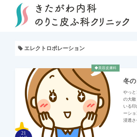
コ
ン
テ
ン
ツ
へ
エレクトロポレーション
ス
キ
ッ
◆美容皮膚科
プ
冬の
やっと
の大敵
いる印
ーショ
浸透さ
21