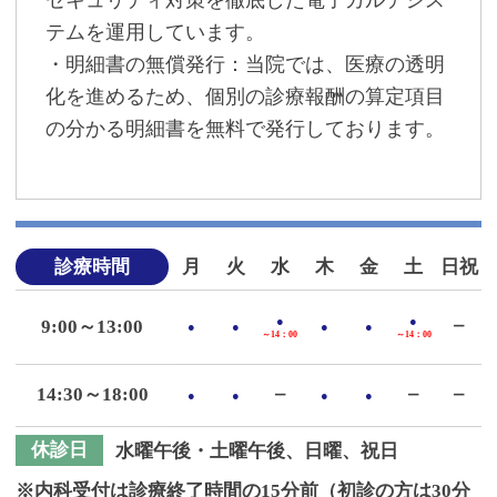
テムを運用しています。
・明細書の無償発行：当院では、医療の透明
化を進めるため、個別の診療報酬の算定項目
の分かる明細書を無料で発行しております。
診療時間
月
火
水
木
金
土
日祝
●
●
9:00～13:00
●
●
●
●
ー
～14：00
～14：00
14:30～18:00
●
●
ー
●
●
ー
ー
休診日
水曜午後・土曜午後、日曜、祝日
※内科受付は診療終了時間の15分前（初診の方は30分