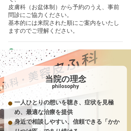
皮膚科（お盆体制）から予約のうえ、事前
問診にご協力ください。
基本的には来院された順にご案内をいたし
ますのでご理解ください。
2026.06.19
院内改修工事に伴うお知らせ
平素は当院をご利用いただき、誠にありが
当院の理念
とうございます。
philosophy
当院では、より良い医療環境を提供するた
め、下記の期間、院内の一部改修工事を実
一人ひとりの想いを聴き、症状を見極
施いたします。
め、最適な治療を提供
工事期間中は、騒音や振動が発生する場合
身近で相談しやすい、信頼できる「かか
がございます。
ご来院の皆様には多大なるご迷惑とご不便