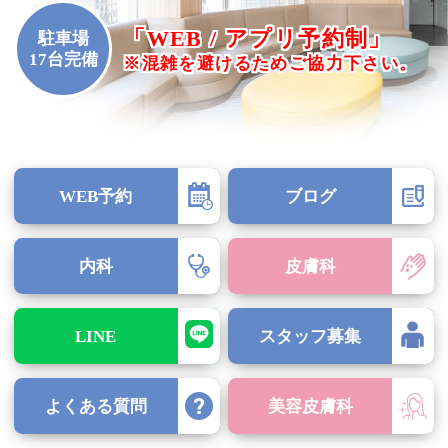
「WEB / アプリ予約制」
駐車場
17台完備
※混雑を避けるためご協力下さい。
WEB予約
ブログ
内科
皮膚科
LINE
スタッフ募集
よくある質問
美容皮膚科