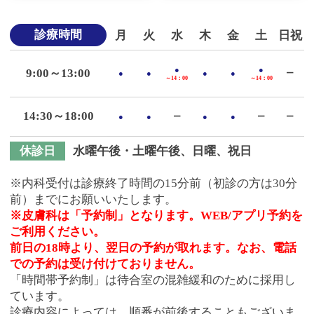
診療時間
月
火
水
木
金
土
日祝
●
●
9:00～13:00
●
●
●
●
ー
～14：00
～14：00
14:30～18:00
●
●
ー
●
●
ー
ー
休診日
水曜午後・土曜午後、日曜、祝日
※内科受付は診療終了時間の15分前（初診の方は30分
前）までにお願いいたします。
※皮膚科は「予約制」となります。WEB/アプリ予約を
ご利用ください。
前日の18時より、翌日の予約が取れます。なお、電話
での予約は受け付けておりません。
「時間帯予約制」は待合室の混雑緩和のために採用し
ています。
診療内容によっては、順番が前後することもございま