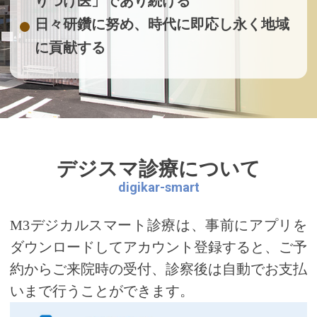
りつけ医」であり続ける
をおかけしますことを、深くお詫び申し上
日々研鑽に努め、時代に即応し永く地域
げます。
に貢献する
何卒、ご理解とご協力を賜りますようお願
い申し上げます。
［工事期間］～7月31日まで
2025.12.24
キャンセルポリシーのお知らせ
デジスマ診療について
digikar-smart
美容施術をご希望の方は、ご一読くださ
い。
M3デジカルスマート診療は、事前にアプリを
> キャンセルポリシー同意書はこちら
ダウンロードしてアカウント登録すると、ご予
約からご来院時の受付、診察後は自動でお支払
2025.10.01
いまで行うことができます。
【重要なお知らせ】