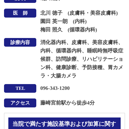
北川 徳子 (皮膚科・美容皮膚科)
医 師
園田 英一朗 (内科)
梅田 照久 (循環器内科)
消化器内科、皮膚科、美容皮膚科、
診療内容
内科、循環器内科、睡眠時無呼吸症
候群、訪問診療、リハビリテーショ
ン科、健康診断、予防接種、胃カメ
ラ・大腸カメラ
096-343-1200
TEL
藤崎宮前駅から徒歩4分
アクセス
当院で満たす施設基準および加算に関す