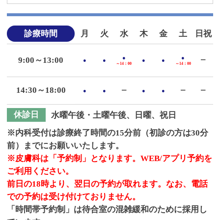
診療時間
月
火
水
木
金
土
日祝
●
●
9:00～13:00
●
●
●
●
ー
～14：00
～14：00
14:30～18:00
●
●
ー
●
●
ー
ー
休診日
水曜午後・土曜午後、日曜、祝日
※内科受付は診療終了時間の15分前（初診の方は30分
前）までにお願いいたします。
※皮膚科は「予約制」となります。WEB/アプリ予約を
ご利用ください。
前日の18時より、翌日の予約が取れます。なお、電話
での予約は受け付けておりません。
「時間帯予約制」は待合室の混雑緩和のために採用し