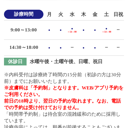
診療時間
月
火
水
木
金
土
日祝
●
●
9:00～13:00
●
●
●
●
ー
～14：00
～14：00
14:30～18:00
●
●
ー
●
●
ー
ー
休診日
水曜午後・土曜午後、日曜、祝日
※内科受付は診療終了時間の15分前（初診の方は30分
前）までにお願いいたします。
※皮膚科は「予約制」となります。WEB/アプリ予約を
ご利用ください。
前日の18時より、翌日の予約が取れます。なお、電話
での予約は受け付けておりません。
「時間帯予約制」は待合室の混雑緩和のために採用し
ています。
診療内容によっては、順番が前後することもございま