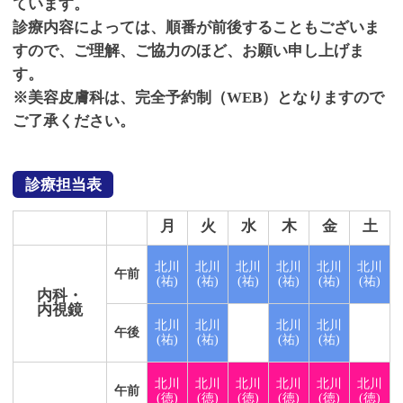
ています。
診療内容によっては、順番が前後することもございま
すので、ご理解、ご協力のほど、お願い申し上げま
す。
※美容皮膚科は、完全予約制（WEB）となりますので
ご了承ください。
診療担当表
月
火
水
木
金
土
北川
北川
北川
北川
北川
北川
午前
(祐)
(祐)
(祐)
(祐)
(祐)
(祐)
内科・
内視鏡
北川
北川
北川
北川
午後
(祐)
(祐)
(祐)
(祐)
北川
北川
北川
北川
北川
北川
午前
(徳)
(徳)
(徳)
(徳)
(徳)
(徳)