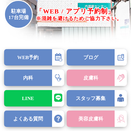
「WEB / アプリ予約制」
駐車場
17台完備
※混雑を避けるためご協力下さい。
WEB予約
ブログ
内科
皮膚科
LINE
スタッフ募集
よくある質問
美容皮膚科