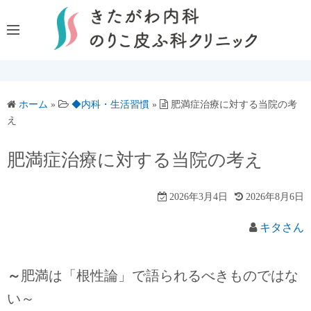
コ
ン
テ
ン
ツ
へ
ホーム
»
◆内科・生活習慣
»
肥満症治療に対する当院の考
ス
え
キ
ッ
肥満症治療に対する当院の考え
プ
2026年3月4日
2026年8月6日
キタさん
～
肥満は「根性論」で語られるべきものではな
い～