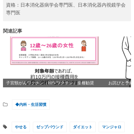
資格：日本消化器病学会専門医、日本消化器内視鏡学会
専門医
関連記事
子宮頸がんワクチン（HPVワクチン）接種勧奨
お詫びと予約
◆内科・生活習慣
やせる
ゼップバウンド
ダイエット
マンジャロ