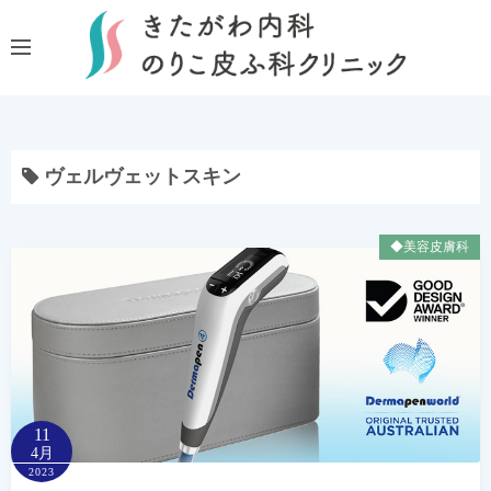
コ
ン
テ
ン
ツ
へ
ヴェルヴェットスキン
ス
キ
ッ
◆美容皮膚科
プ
11
4月
2023