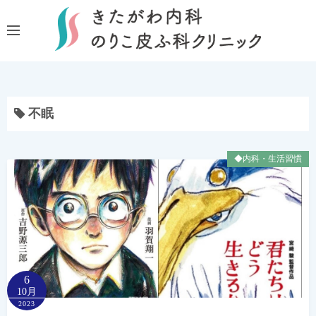
コ
ン
テ
ン
ツ
へ
不眠
ス
キ
ッ
◆内科・生活習慣
プ
6
10月
2023