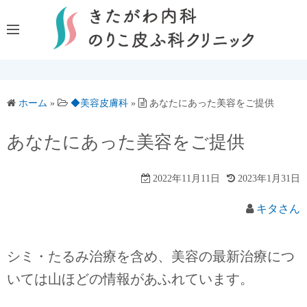
コ
ン
テ
ン
ツ
へ
ホーム
»
◆美容皮膚科
»
あなたにあった美容をご提供
ス
キ
あなたにあった美容をご提供
ッ
プ
2022年11月11日
2023年1月31日
キタさん
シミ・たるみ治療を含め、美容の最新治療につ
いては山ほどの情報があふれています。