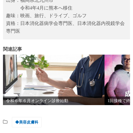
出身：福岡県北九州市
令和4年4月に熊本へ移住
趣味：映画、旅行、ドライブ、ゴルフ
資格：日本消化器病学会専門医、日本消化器内視鏡学会
専門医
関連記事
令和６年６月オンライン診療始動
1回接種で終
◆美容皮膚科