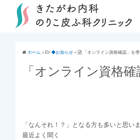
コ
ン
テ
ン
ツ
へ
ス
ホーム
»
◆お知らせ
»
「オンライン資格確認」を導
キ
「オンライン資格確
ッ
プ
「なんそれ！？」となる方も多いと思い
最近よく聞く